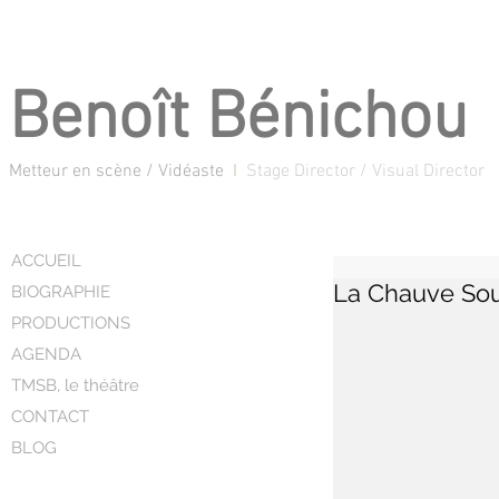
Benoît Bénichou
Metteur en scène / Vidéaste
I
Stage Director / Visual Director
ACCUEIL
La Chauve Sour
BIOGRAPHIE
PRODUCTIONS
AGENDA
TMSB, le théâtre
CONTACT
BLOG