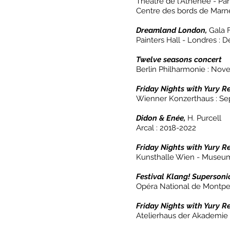
Théâtre de l'Athénée - Pa
Centre des bords de Marne
Dreamland London,
Gala 
Painters Hall - Londres :
Twelve seasons concert
Berlin Philharmonie : No
Friday Nights with Yury 
Wienner Konzerthaus : S
Didon & Enée,
H. Purcell
Arcal : 2018-2022
Friday Nights with Yury R
Kunsthalle Wien - Museums
Festival Klang! Supersoni
Opéra National de Montpell
Friday Nights with Yury R
Atelierhaus der Akademie