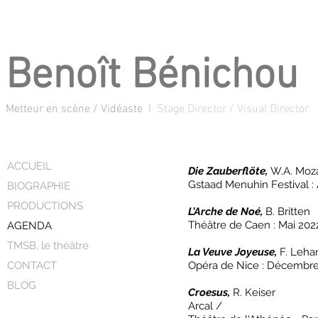
Benoît Bénichou
Metteur en scène / Vidéaste
I
Stage Director / Visual Director
ACCUEIL
Die Zauberflöte,
W.A. Moz
Gstaad Menuhin Festival :
BIOGRAPHIE
PRODUCTIONS
L'Arche de Noé,
B. Britten
Théâtre de Caen : Mai 202
AGENDA
TMSB, le théâtre
La Veuve Joyeuse,
F. Leha
CONTACT
Opéra de Nice : Décembre
BLOG
Croesus,
R. Keiser
Arcal /