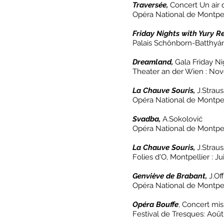
Traversée,
Concert Un air 
Opéra National de Montpell
Friday Nights with Yury Re
Palais Schönborn-Batthyá
Dreamland,
Gala Friday Ni
Theater an der Wien : No
La Chauve Souris,
J.Straus
Opéra National de Montpell
Svadba,
A.Sokolović
Opéra National de Montpel
La Chauve Souris,
J.Straus
Folies d'O, Montpellier : Ju
Genviève de Brabant,
J.Of
Opéra National de Montpel
Opéra Bouffe
, Concert mi
Festival de Tresques: Août