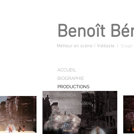
Benoît Bé
Metteur en scène / Vidéaste
I
Stage 
ACCUEIL
BIOGRAPHIE
PRODUCTIONS
AGENDA
TMSB, le théâtre
CONTACT
BLOG