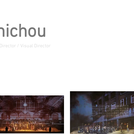
nichou
Director / Visual Director