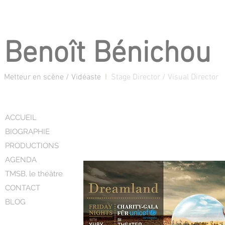
Benoît Bénichou
Metteur en scène / Vidéaste
I
Stage Director / Visual Director
ACCUEIL
BIOGRAPHIE
PRODUCTIONS
AGENDA
TMSB, le théâtre
CONTACT
BLOG